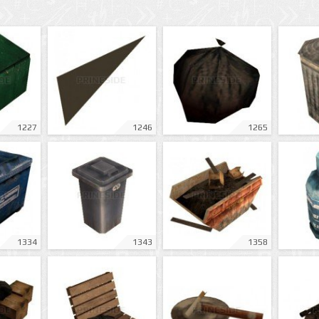
1227
1246
1265
1334
1343
1358