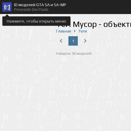
ID моделей GTA SA и SA-MP
Prineside DevTools
Нажмите, чтобы открыть меню
Тег: Мусор - объек
Главная
Теги
1
Найдено 38 моделей