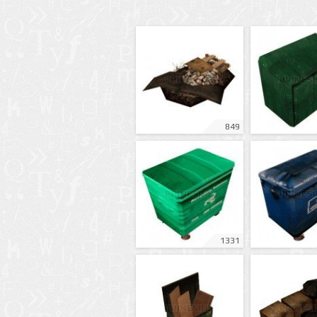
849
1331