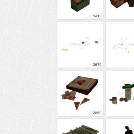
1415
2670
2860