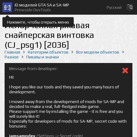
ID моделей GTA SA и SA-MP
Русский
Prineside DevTools
Нажмите, чтобы открыть меню
Испорченная ржавая
снайперская винтовка
(CJ_psg1) [2036]
Главная
Категории объектов
Все модели объектов
Разное
Пикапы и значки
Message from developer:
Hi!
I hope you like our tools and they saved you many hours of
development.
I moved away from the development of mods for SA-MP and
decided to make a real, full-fledged indie game.
Please support me by installing the game - it is free and you
will surely like it!
Especially for developers of mods for SA-MP, secret code with
bonuses:
iamsampdev
(Settings -> Secret code)