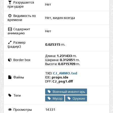
Разрушается
Нет
при ударе
Видимость по
Нет, виден всегда
времени
Содержит
Нет
анимацию
Размер
0.625315
m.
(радиус)
Длина:
1.231433
m.
Border box
Ширина:
0.312051
m.
Высота:
0.0715709
m.
TXD:
CJ_AMMO.txd
Файлы
IDE:
props.ide
DFF:
CJ_psg1.dff
Военный инвентарь
Теги
Мусор
Оружие
Просмотры
14331