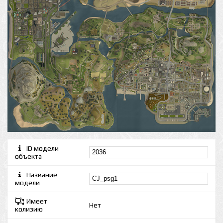
ID модели
объекта
Название
модели
Имеет
Нет
колизию