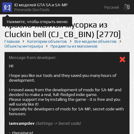
ID моделей GTA SA и SA-MP
Русский
Prineside DevTools
Нажмите, чтобы открыть меню
Красно-желтая мусорка из
Cluckin bell (CJ_CB_BIN) [2770]
Главная
Категории объектов
Все модели объектов
Объекты интерьера
Предметы из магазинов
Message from developer:
Hi!
I hope you like our tools and they saved you many hours of
development.
I moved away from the development of mods for SA-MP and
decided to make a real, full-fledged indie game.
Please support me by installing the game - it is free and you
will surely like it!
Especially for developers of mods for SA-MP, secret code with
bonuses:
iamsampdev
(Settings -> Secret code)
-
therainycat