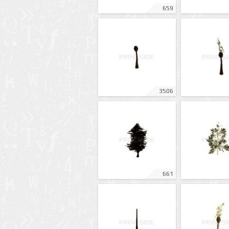
659
3506
661