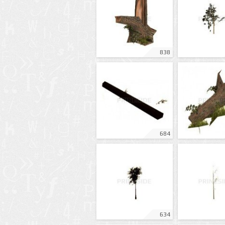
838
684
634