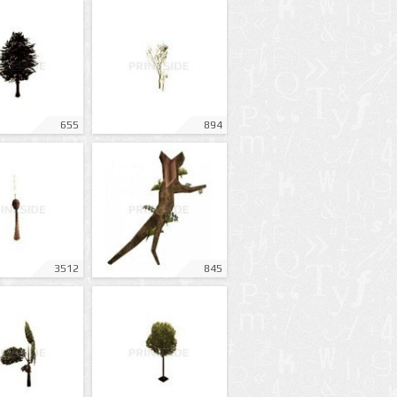
655
894
3512
845