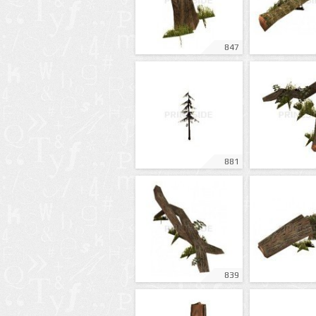
847
881
839