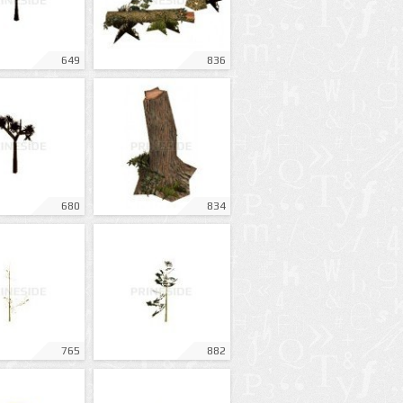
649
836
680
834
765
882