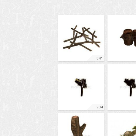
841
904