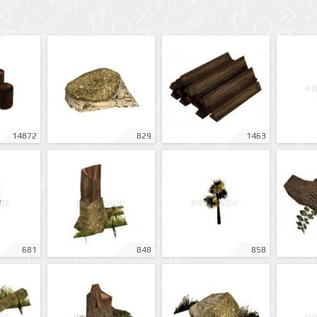
14872
829
1463
681
848
858