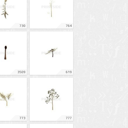
730
764
3509
619
773
777