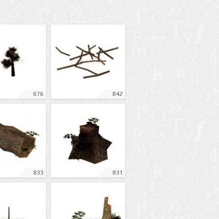
676
842
833
831