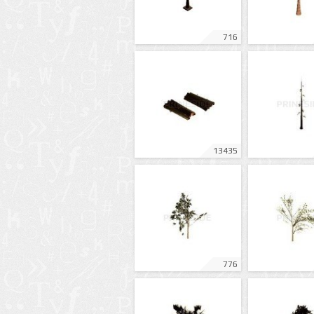
716
13435
776