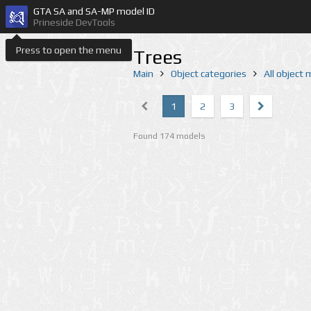
GTA SA and SA-MP model ID
Prineside DevTools
Press to open the menu
Trees
Main
Object categories
All object
1
2
3
Found 174 models