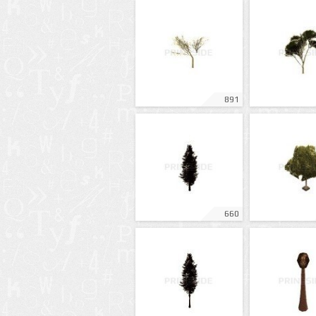
891
660