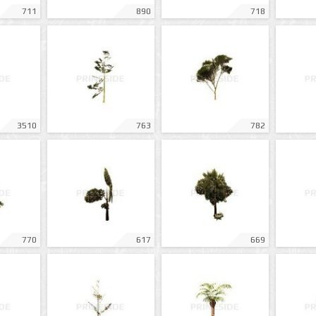
711
890
718
3510
763
782
770
617
669