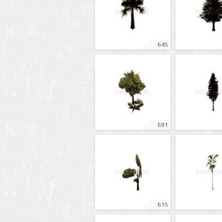
645
691
615