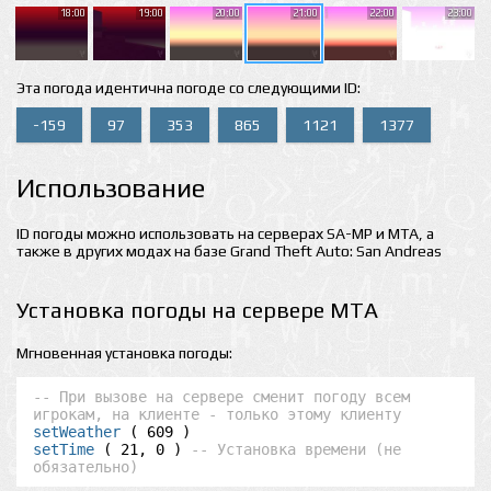
18:00
19:00
20:00
21:00
22:00
23:00
Эта погода идентична погоде со следующими ID:
-159
97
353
865
1121
1377
Использование
ID погоды можно использовать на серверах SA-MP и MTA, а
также в других модах на базе Grand Theft Auto: San Andreas
Установка погоды на сервере MTA
Мгновенная установка погоды:
-- При вызове на сервере сменит погоду всем 
игрокам, на клиенте - только этому клиенту
setWeather
setTime
 ( 21, 0 ) 
-- Установка времени (не 
обязательно)