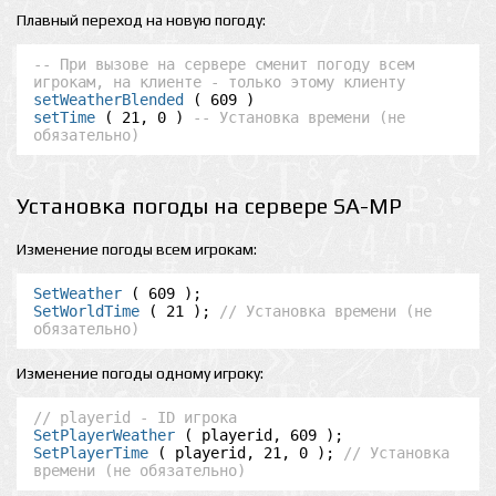
Плавный переход на новую погоду:
-- При вызове на сервере сменит погоду всем 
игрокам, на клиенте - только этому клиенту
setWeatherBlended
setTime
 ( 21, 0 ) 
-- Установка времени (не 
обязательно)
Установка погоды на сервере SA-MP
Изменение погоды всем игрокам:
SetWeather
SetWorldTime
 ( 21 ); 
// Установка времени (не 
обязательно)
Изменение погоды одному игроку:
// playerid - ID игрока
SetPlayerWeather
SetPlayerTime
 ( playerid, 21, 0 ); 
// Установка 
времени (не обязательно)