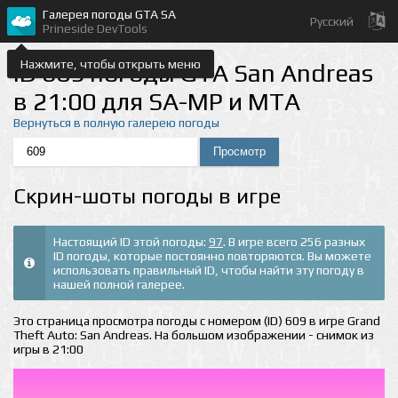
Галерея погоды GTA SA
Русский
Prineside DevTools
Нажмите, чтобы открыть меню
ID 609 погоды GTA San Andreas
в 21:00 для SA-MP и MTA
Вернуться в полную галерею погоды
Скрин-шоты погоды в игре
Настоящий ID этой погоды:
97
. В игре всего 256 разных
ID погоды, которые постоянно повторяются. Вы можете
использовать правильный ID, чтобы найти эту погоду в
нашей полной галерее.
Это страница просмотра погоды с номером (ID) 609 в игре Grand
Theft Auto: San Andreas. На большом изображении - снимок из
игры в 21:00