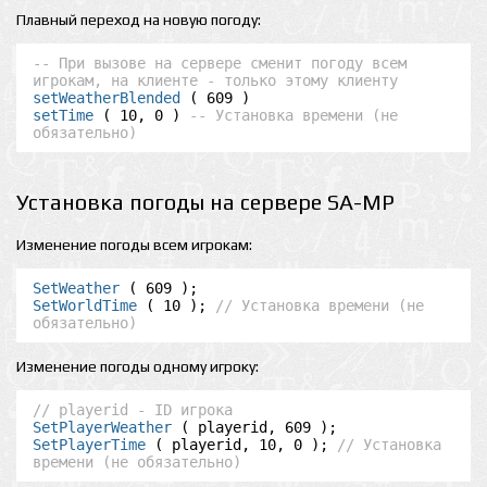
Плавный переход на новую погоду:
-- При вызове на сервере сменит погоду всем 
игрокам, на клиенте - только этому клиенту
setWeatherBlended
setTime
 ( 10, 0 ) 
-- Установка времени (не 
обязательно)
Установка погоды на сервере SA-MP
Изменение погоды всем игрокам:
SetWeather
SetWorldTime
 ( 10 ); 
// Установка времени (не 
обязательно)
Изменение погоды одному игроку:
// playerid - ID игрока
SetPlayerWeather
SetPlayerTime
 ( playerid, 10, 0 ); 
// Установка 
времени (не обязательно)