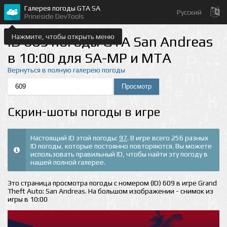
Галерея погоды GTA SA
Русский
Prineside DevTools
Нажмите, чтобы открыть меню
ID 609 погоды GTA San Andreas
в 10:00 для SA-MP и MTA
Вернуться в полную галерею погоды
Скрин-шоты погоды в игре
Настоящий ID этой погоды:
97
. В игре всего 256 разных
ID погоды, которые постоянно повторяются. Вы можете
использовать правильный ID, чтобы найти эту погоду в
нашей полной галерее.
Это страница просмотра погоды с номером (ID) 609 в игре Grand
Theft Auto: San Andreas. На большом изображении - снимок из
игры в 10:00