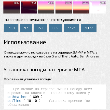
18:00
19:00
20:00
21:00
22:00
23:00
Эта погода идентична погоде со следующими ID:
-159
97
353
865
1121
1377
Использование
ID погоды можно использовать на серверах SA-MP и MTA, а
также в других модах на базе Grand Theft Auto: San Andreas
Установка погоды на сервере MTA
Мгновенная установка погоды:
-- При вызове на сервере сменит погоду всем 
игрокам, на клиенте - только этому клиенту
setWeather
setTime
 ( 10, 0 ) 
-- Установка времени (не 
обязательно)