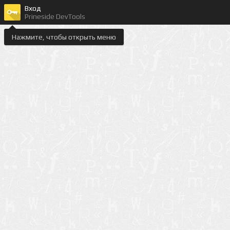
Вход
Prineside DevTools
Нажмите, чтобы открыть меню