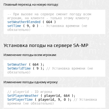
Плавный переход на новую погоду:
-- При вызове на сервере сменит погоду всем 
игрокам, на клиенте - только этому клиенту
setWeatherBlended
setTime
 ( 9, 0 ) 
-- Установка времени (не 
обязательно)
Установка погоды на сервере SA-MP
Изменение погоды всем игрокам:
SetWeather
SetWorldTime
 ( 9 ); 
// Установка времени (не 
обязательно)
Изменение погоды одному игроку:
// playerid - ID игрока
SetPlayerWeather
SetPlayerTime
 ( playerid, 9, 0 ); 
// Установка 
времени (не обязательно)