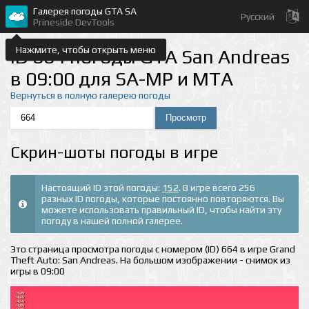
Галерея погоды GTA SA
Русский
Prineside DevTools
Нажмите, чтобы открыть меню
ID 664 погоды GTA San Andreas
в 09:00 для SA-MP и MTA
Вернуться в полную галерею погоды
Скрин-шоты погоды в игре
Настоящий ID этой погоды:
152
. В игре всего 256
разных ID погоды, которые постоянно повторяются. Вы
можете использовать правильный ID, чтобы найти эту
погоду в нашей полной галерее.
Это страница просмотра погоды с номером (ID) 664 в игре Grand
Theft Auto: San Andreas. На большом изображении - снимок из
игры в 09:00