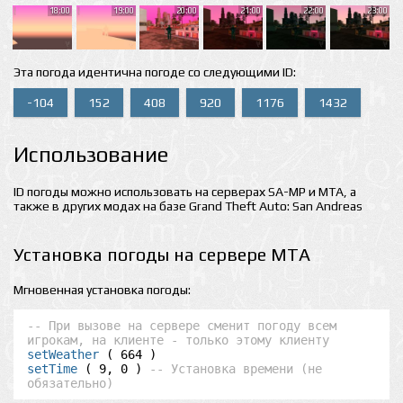
18:00
19:00
20:00
21:00
22:00
23:00
Эта погода идентична погоде со следующими ID:
-104
152
408
920
1176
1432
Использование
ID погоды можно использовать на серверах SA-MP и MTA, а
также в других модах на базе Grand Theft Auto: San Andreas
Установка погоды на сервере MTA
Мгновенная установка погоды:
-- При вызове на сервере сменит погоду всем 
игрокам, на клиенте - только этому клиенту
setWeather
setTime
 ( 9, 0 ) 
-- Установка времени (не 
обязательно)