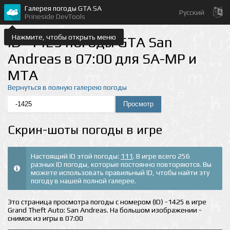
Галерея погоды GTA SA
Русский
Prineside DevTools
Нажмите, чтобы открыть меню
ID -1425 погоды GTA San
Andreas в 07:00 для SA-MP и
MTA
Вернуться в полную галерею погоды
Скрин-шоты погоды в игре
Настоящий ID этой погоды:
111
. В игре всего 256
разных ID погоды, которые постоянно повторяются. Вы
можете использовать правильный ID, чтобы найти эту
погоду в нашей полной галерее.
Это страница просмотра погоды с номером (ID) -1425 в игре
Grand Theft Auto: San Andreas. На большом изображении -
снимок из игры в 07:00