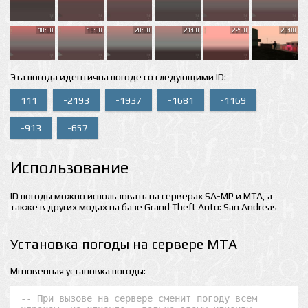
18:00
19:00
20:00
21:00
22:00
23:00
Эта погода идентична погоде со следующими ID:
111
-2193
-1937
-1681
-1169
-913
-657
Использование
ID погоды можно использовать на серверах SA-MP и MTA, а
также в других модах на базе Grand Theft Auto: San Andreas
Установка погоды на сервере MTA
Мгновенная установка погоды:
-- При вызове на сервере сменит погоду всем 