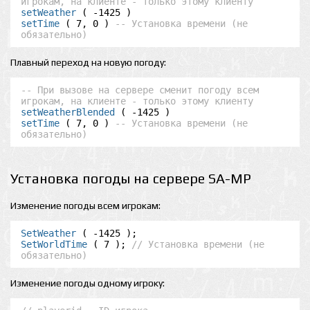
игрокам, на клиенте - только этому клиенту
setWeather
setTime
 ( 7, 0 ) 
-- Установка времени (не 
обязательно)
Плавный переход на новую погоду:
-- При вызове на сервере сменит погоду всем 
игрокам, на клиенте - только этому клиенту
setWeatherBlended
setTime
 ( 7, 0 ) 
-- Установка времени (не 
обязательно)
Установка погоды на сервере SA-MP
Изменение погоды всем игрокам:
SetWeather
SetWorldTime
 ( 7 ); 
// Установка времени (не 
обязательно)
Изменение погоды одному игроку: