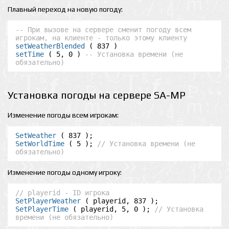
Плавный переход на новую погоду:
-- При вызове на сервере сменит погоду всем 
игрокам, на клиенте - только этому клиенту
setWeatherBlended
setTime
 ( 5, 0 ) 
-- Установка времени (не 
обязательно)
Установка погоды на сервере SA-MP
Изменение погоды всем игрокам:
SetWeather
SetWorldTime
 ( 5 ); 
// Установка времени (не 
обязательно)
Изменение погоды одному игроку:
// playerid - ID игрока
SetPlayerWeather
SetPlayerTime
 ( playerid, 5, 0 ); 
// Установка 
времени (не обязательно)