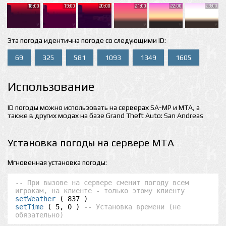
18:00
19:00
20:00
21:00
22:00
23:00
Эта погода идентична погоде со следующими ID:
69
325
581
1093
1349
1605
Использование
ID погоды можно использовать на серверах SA-MP и MTA, а
также в других модах на базе Grand Theft Auto: San Andreas
Установка погоды на сервере MTA
Мгновенная установка погоды:
-- При вызове на сервере сменит погоду всем 
игрокам, на клиенте - только этому клиенту
setWeather
setTime
 ( 5, 0 ) 
-- Установка времени (не 
обязательно)