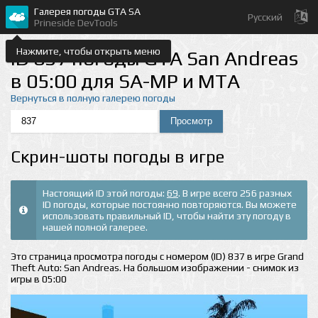
Галерея погоды GTA SA
Русский
Prineside DevTools
Нажмите, чтобы открыть меню
ID 837 погоды GTA San Andreas
в 05:00 для SA-MP и MTA
Вернуться в полную галерею погоды
Скрин-шоты погоды в игре
Настоящий ID этой погоды:
69
. В игре всего 256 разных
ID погоды, которые постоянно повторяются. Вы можете
использовать правильный ID, чтобы найти эту погоду в
нашей полной галерее.
Это страница просмотра погоды с номером (ID) 837 в игре Grand
Theft Auto: San Andreas. На большом изображении - снимок из
игры в 05:00