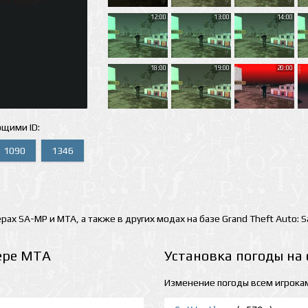
12:00
13:00
14:00
18:00
19:00
20:00
ющими ID:
1090
1346
рах SA-MP и MTA, а также в других модах на базе Grand Theft Auto: 
ере MTA
Установка погоды на
Изменение погоды всем игрока