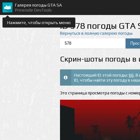
Галерея погоды GTA SA
Prineside DevTools
Нажмите, чтобы открыть меню
ID 578 погоды GTA 
Вернуться в полную галерею погоды
Скрин-шоты погоды в 
Настоящий ID этой погоды:
66
. 
ID, чтобы найти эту погоду в на
Это страница просмотра погоды с номер