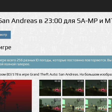
San Andreas в 23:00 для SA-MP и 
игре
В игре всего 256 разных ID погоды, которые постоянно повторяются. 
шей полной галерее.
ом (ID) 578 в игре Grand Theft Auto: San Andreas. На большом изобра
00:00
01:00
02:00
06:00
07:00
08:00