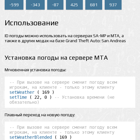
-599
-343
-87
425
681
937
Использование
ID погоды можно использовать на серверах SA-MP и MTA, а
также в других модах на базе Grand Theft Auto: San Andreas
Установка погоды на сервере MTA
Мгновенная установка погоды:
-- При вызове на сервере сменит погоду всем 
игрокам, на клиенте - только этому клиенту
setWeather
setTime
 ( 22, 0 ) 
-- Установка времени (не 
обязательно)
Плавный переход на новую погоду:
-- При вызове на сервере сменит погоду всем 
игрокам, на клиенте - только этому клиенту
setWeatherBlended