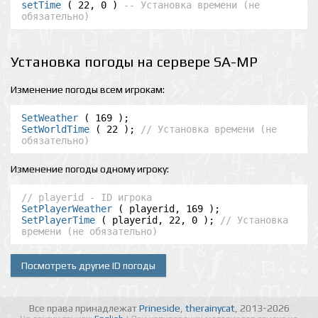
setTime
 ( 22, 0 ) 
-- Установка времени (не 
обязательно)
Установка погоды на сервере SA-MP
Изменение погоды всем игрокам:
SetWeather
SetWorldTime
 ( 22 ); 
// Установка времени (не 
обязательно)
Изменение погоды одному игроку:
// playerid - ID игрока
SetPlayerWeather
SetPlayerTime
 ( playerid, 22, 0 ); 
// Установка 
времени (не обязательно)
Посмотреть другие ID погоды
Все права принадлежат
Prineside
,
therainycat
, 2013-2026