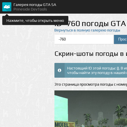
Галерея погоды GTA SA
Prineside DevTools
Нажмите, чтобы открыть меню
ID -760 погоды GTA
Вернуться в полную галерею погоды
Скрин-шоты погоды в 
Настоящий ID этой погоды:
8
. В 
чтобы найти эту погоду в нашей 
Это страница просмотра погоды с номер