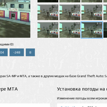
12:00
13:00
14:00
18:00
19:00
20:00
ющими ID:
504
-248
8
рах SA-MP и MTA, а также в других модах на базе Grand Theft Auto: 
ере MTA
Установка погоды на
Изменение погоды всем игрока