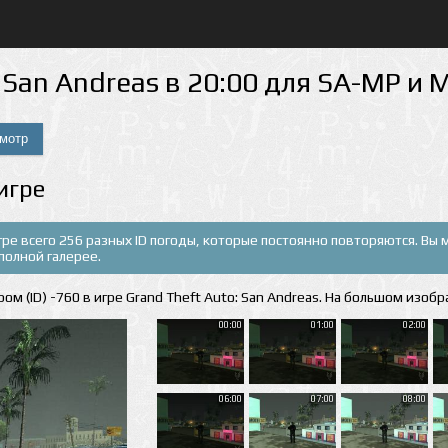
 San Andreas в 20:00 для SA-MP и 
игре
игре всего 256 разных ID погоды, которые постоянно повторяются. Вы
полной галерее.
ом (ID) -760 в игре Grand Theft Auto: San Andreas. На большом изобр
00:00
01:00
02:00
06:00
07:00
08:00