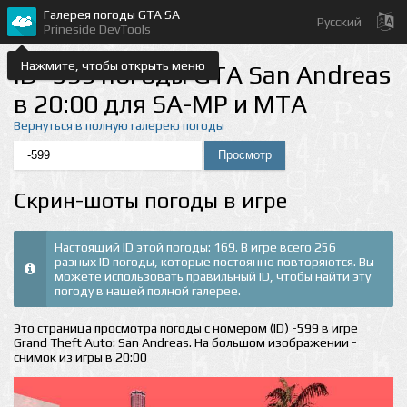
Галерея погоды GTA SA
Русский
Prineside DevTools
Нажмите, чтобы открыть меню
ID -599 погоды GTA San Andreas
в 20:00 для SA-MP и MTA
Вернуться в полную галерею погоды
Скрин-шоты погоды в игре
Настоящий ID этой погоды:
169
. В игре всего 256
разных ID погоды, которые постоянно повторяются. Вы
можете использовать правильный ID, чтобы найти эту
погоду в нашей полной галерее.
Это страница просмотра погоды с номером (ID) -599 в игре
Grand Theft Auto: San Andreas. На большом изображении -
снимок из игры в 20:00