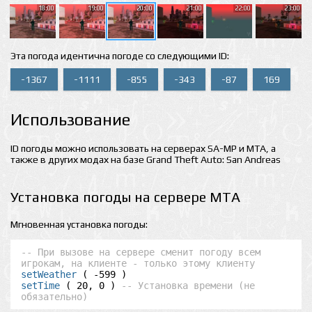
18:00
19:00
20:00
21:00
22:00
23:00
Эта погода идентична погоде со следующими ID:
-1367
-1111
-855
-343
-87
169
Использование
ID погоды можно использовать на серверах SA-MP и MTA, а
также в других модах на базе Grand Theft Auto: San Andreas
Установка погоды на сервере MTA
Мгновенная установка погоды:
-- При вызове на сервере сменит погоду всем 
игрокам, на клиенте - только этому клиенту
setWeather
setTime
 ( 20, 0 ) 
-- Установка времени (не 
обязательно)