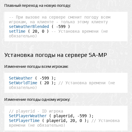
Плавный переход на новую погоду:
-- При вызове на сервере сменит погоду всем 
игрокам, на клиенте - только этому клиенту
setWeatherBlended
setTime
 ( 20, 0 ) 
-- Установка времени (не 
обязательно)
Установка погоды на сервере SA-MP
Изменение погоды всем игрокам:
SetWeather
SetWorldTime
 ( 20 ); 
// Установка времени (не 
обязательно)
Изменение погоды одному игроку:
// playerid - ID игрока
SetPlayerWeather
SetPlayerTime
 ( playerid, 20, 0 ); 
// Установка 
времени (не обязательно)