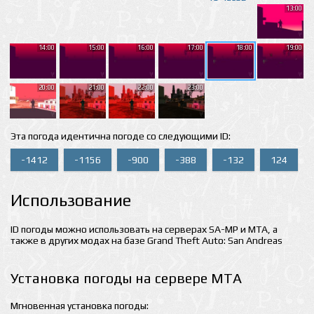
13:00
14:00
15:00
16:00
17:00
18:00
19:00
20:00
21:00
22:00
23:00
Эта погода идентична погоде со следующими ID:
-1412
-1156
-900
-388
-132
124
Использование
ID погоды можно использовать на серверах SA-MP и MTA, а
также в других модах на базе Grand Theft Auto: San Andreas
Установка погоды на сервере MTA
Мгновенная установка погоды: