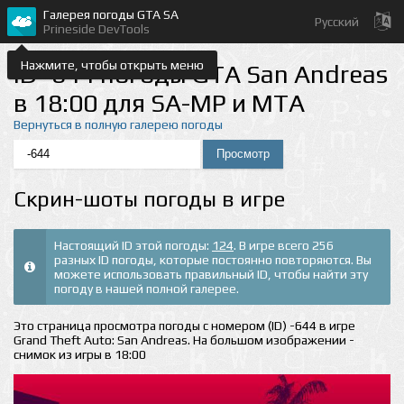
Галерея погоды GTA SA
Русский
Prineside DevTools
Нажмите, чтобы открыть меню
ID -644 погоды GTA San Andreas
в 18:00 для SA-MP и MTA
Вернуться в полную галерею погоды
Скрин-шоты погоды в игре
Настоящий ID этой погоды:
124
. В игре всего 256
разных ID погоды, которые постоянно повторяются. Вы
можете использовать правильный ID, чтобы найти эту
погоду в нашей полной галерее.
Это страница просмотра погоды с номером (ID) -644 в игре
Grand Theft Auto: San Andreas. На большом изображении -
снимок из игры в 18:00