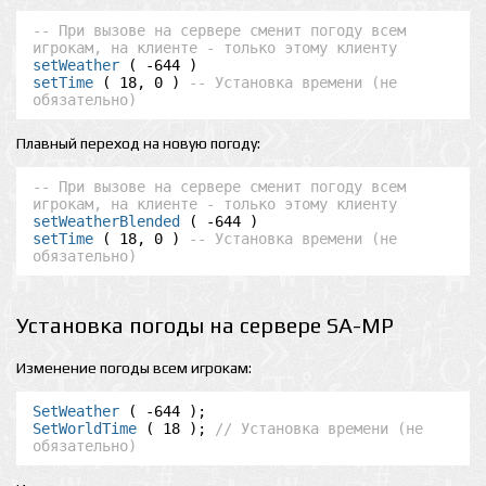
-- При вызове на сервере сменит погоду всем 
игрокам, на клиенте - только этому клиенту
setWeather
setTime
 ( 18, 0 ) 
-- Установка времени (не 
обязательно)
Плавный переход на новую погоду:
-- При вызове на сервере сменит погоду всем 
игрокам, на клиенте - только этому клиенту
setWeatherBlended
setTime
 ( 18, 0 ) 
-- Установка времени (не 
обязательно)
Установка погоды на сервере SA-MP
Изменение погоды всем игрокам:
SetWeather
SetWorldTime
 ( 18 ); 
// Установка времени (не 
обязательно)