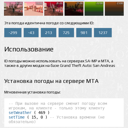
18:00
19:00
20:00
21:00
22:00
23:00
Эта погода идентична погоде со следующими ID:
-299
-43
213
725
981
1237
Использование
ID погоды можно использовать на серверах SA-MP и MTA, а
также в других модах на базе Grand Theft Auto: San Andreas
Установка погоды на сервере MTA
Мгновенная установка погоды:
-- При вызове на сервере сменит погоду всем 
игрокам, на клиенте - только этому клиенту
setWeather
setTime
 ( 15, 0 ) 
-- Установка времени (не 
обязательно)