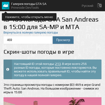
Галерея погоды GTA SA
Русский
Prineside DevTools
Нажмите, чтобы открыть меню
ID 469 погоды GTA San Andreas
в 15:00 для SA-MP и MTA
Вернуться в полную галерею погоды
Скрин-шоты погоды в игре
Настоящий ID этой погоды:
213
. В игре всего 256
разных ID погоды, которые постоянно повторяются. Вы
можете использовать правильный ID, чтобы найти эту
погоду в нашей полной галерее.
Это страница просмотра погоды с номером (ID) 469 в игре Grand
Theft Auto: San Andreas. На большом изображении - снимок из
игры в 15:00