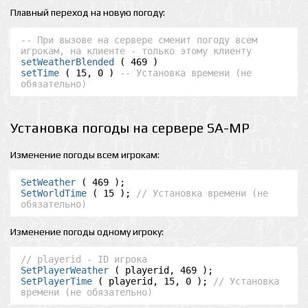
Плавный переход на новую погоду:
-- При вызове на сервере сменит погоду всем 
игрокам, на клиенте - только этому клиенту
setWeatherBlended
setTime
 ( 15, 0 ) 
-- Установка времени (не 
обязательно)
Установка погоды на сервере SA-MP
Изменение погоды всем игрокам:
SetWeather
SetWorldTime
 ( 15 ); 
// Установка времени (не 
обязательно)
Изменение погоды одному игроку:
// playerid - ID игрока
SetPlayerWeather
SetPlayerTime
 ( playerid, 15, 0 ); 
// Установка 
времени (не обязательно)