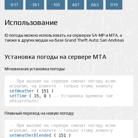
-617
-361
-105
407
663
919
Использование
ID погоды можно использовать на серверах SA-MP и MTA, а
также в других модах на базе Grand Theft Auto: San Andreas
Установка погоды на сервере MTA
Мгновенная установка погоды:
-- При вызове на сервере сменит погоду всем 
игрокам, на клиенте - только этому клиенту
setWeather
setTime
 ( 15, 0 ) 
-- Установка времени (не 
обязательно)
Плавный переход на новую погоду:
-- При вызове на сервере сменит погоду всем 
игрокам, на клиенте - только этому клиенту
setWeatherBlended