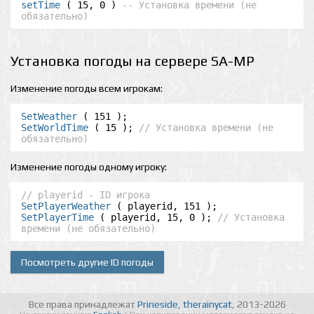
setTime
 ( 15, 0 ) 
-- Установка времени (не 
обязательно)
Установка погоды на сервере SA-MP
Изменение погоды всем игрокам:
SetWeather
SetWorldTime
 ( 15 ); 
// Установка времени (не 
обязательно)
Изменение погоды одному игроку:
// playerid - ID игрока
SetPlayerWeather
SetPlayerTime
 ( playerid, 15, 0 ); 
// Установка 
времени (не обязательно)
Посмотреть другие ID погоды
Все права принадлежат
Prineside
,
therainycat
, 2013-2026