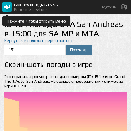
Галерея погоды GTA SA
Русский
Prineside DevTools
Нажмите, чтобы открыть меню
ID 151 погоды GTA San Andreas
в 15:00 для SA-MP и MTA
Вернуться в полную галерею погоды
Скрин-шоты погоды в игре
Это страница просмотра погоды с номером (ID) 151 в игре Grand
Theft Auto: San Andreas. На большом изображении - снимок из
игры в 15:00