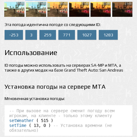
18:00
19:00
20:00
21:00
22:00
23:00
Эта погода идентична погоде со следующими ID:
-253
3
259
771
1027
1283
Использование
ID погоды можно использовать на серверах SA-MP и MTA, а
также в других модах на базе Grand Theft Auto: San Andreas
Установка погоды на сервере MTA
Мгновенная установка погоды:
-- При вызове на сервере сменит погоду всем 
игрокам, на клиенте - только этому клиенту
setWeather
setTime
 ( 13, 0 ) 
-- Установка времени (не 
обязательно)