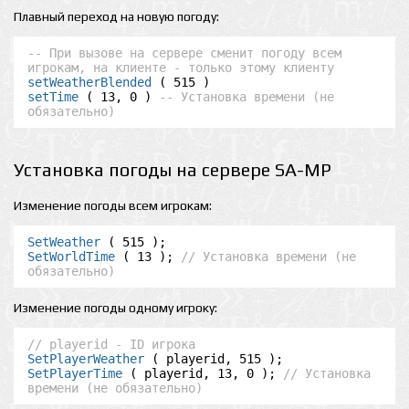
Плавный переход на новую погоду:
-- При вызове на сервере сменит погоду всем 
игрокам, на клиенте - только этому клиенту
setWeatherBlended
setTime
 ( 13, 0 ) 
-- Установка времени (не 
обязательно)
Установка погоды на сервере SA-MP
Изменение погоды всем игрокам:
SetWeather
SetWorldTime
 ( 13 ); 
// Установка времени (не 
обязательно)
Изменение погоды одному игроку:
// playerid - ID игрока
SetPlayerWeather
SetPlayerTime
 ( playerid, 13, 0 ); 
// Установка 
времени (не обязательно)