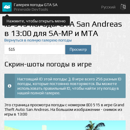
Галерея погоды GTA SA
Русский
Prineside DevTools
Нажмите, чтобы открыть меню
ID 515 погоды GTA San Andreas
в 13:00 для SA-MP и MTA
Вернуться в полную галерею погоды
Скрин-шоты погоды в игре
Настоящий ID этой погоды:
3
. В игре всего 256 разных ID
погоды, которые постоянно повторяются. Вы можете
использовать правильный ID, чтобы найти эту погоду в
нашей полной галерее.
Это страница просмотра погоды с номером (ID) 515 в игре Grand
Theft Auto: San Andreas. На большом изображении - снимок из
игры в 13:00