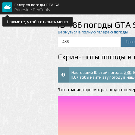
Галерея погоды GTA SA
Prineside DevTools
Нажмите, чтобы открыть меню
ID 486 погоды GTA 
Вернуться в полную галерею погоды
Скрин-шоты погоды в 
Настоящий ID этой погоды:
230
.
ID, чтобы найти эту погоду в на
Это страница просмотра погоды с номер