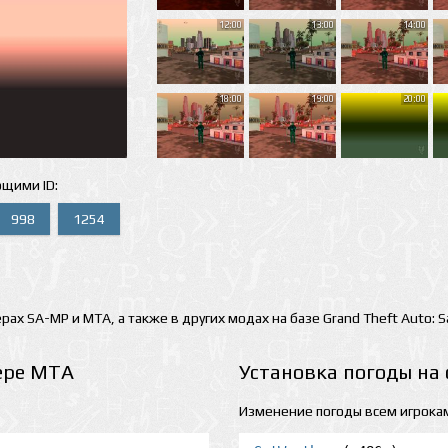
12:00
13:00
14:00
18:00
19:00
20:00
ющими ID:
998
1254
рах SA-MP и MTA, а также в других модах на базе Grand Theft Auto: 
ере MTA
Установка погоды на
Изменение погоды всем игрока