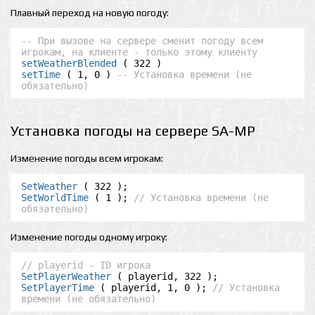
Плавный переход на новую погоду:
-- При вызове на сервере сменит погоду всем 
игрокам, на клиенте - только этому клиенту
setWeatherBlended
setTime
 ( 1, 0 ) 
-- Установка времени (не 
обязательно)
Установка погоды на сервере SA-MP
Изменение погоды всем игрокам:
SetWeather
SetWorldTime
 ( 1 ); 
// Установка времени (не 
обязательно)
Изменение погоды одному игроку:
// playerid - ID игрока
SetPlayerWeather
SetPlayerTime
 ( playerid, 1, 0 ); 
// Установка 
времени (не обязательно)