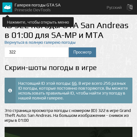
Галерея погоды GTA SA
Русский
Prineside DevTools
Нажмите, чтобы открыть меню
ID 322 погоды GTA San Andreas
в 01:00 для SA-MP и MTA
Вернуться в полную галерею погоды
Скрин-шоты погоды в игре
Настоящий ID этой погоды:
66
. В игре всего 256 разных
ID погоды, которые постоянно повторяются. Вы можете
использовать правильный ID, чтобы найти эту погоду в
нашей полной галерее.
Это страница просмотра погоды с номером (ID) 322 в игре Grand
Theft Auto: San Andreas. На большом изображении - снимок из
игры в 01:00