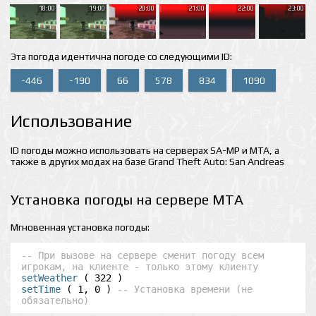
18:00
19:00
20:00
21:00
22:00
23:00
Эта погода идентична погоде со следующими ID:
-446
-190
66
578
834
1090
Использование
ID погоды можно использовать на серверах SA-MP и MTA, а
также в других модах на базе Grand Theft Auto: San Andreas
Установка погоды на сервере MTA
Мгновенная установка погоды:
-- При вызове на сервере сменит погоду всем 
игрокам, на клиенте - только этому клиенту
setWeather
setTime
 ( 1, 0 ) 
-- Установка времени (не 
обязательно)