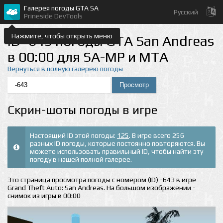
Галерея погоды GTA SA
Русский
Prineside DevTools
Нажмите, чтобы открыть меню
ID -643 погоды GTA San Andreas
в 00:00 для SA-MP и MTA
Вернуться в полную галерею погоды
Скрин-шоты погоды в игре
Настоящий ID этой погоды:
125
. В игре всего 256
разных ID погоды, которые постоянно повторяются. Вы
можете использовать правильный ID, чтобы найти эту
погоду в нашей полной галерее.
Это страница просмотра погоды с номером (ID) -643 в игре
Grand Theft Auto: San Andreas. На большом изображении -
снимок из игры в 00:00