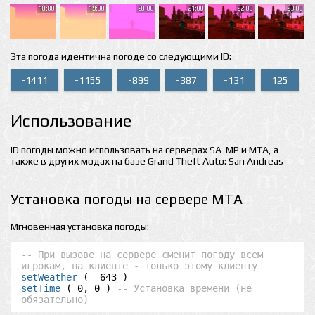
18:00
19:00
20:00
21:00
22:00
23:00
Эта погода идентична погоде со следующими ID:
-1411
-1155
-899
-387
-131
125
Использование
ID погоды можно использовать на серверах SA-MP и MTA, а
также в других модах на базе Grand Theft Auto: San Andreas
Установка погоды на сервере MTA
Мгновенная установка погоды:
-- При вызове на сервере сменит погоду всем 
игрокам, на клиенте - только этому клиенту
setWeather
setTime
 ( 0, 0 ) 
-- Установка времени (не 
обязательно)