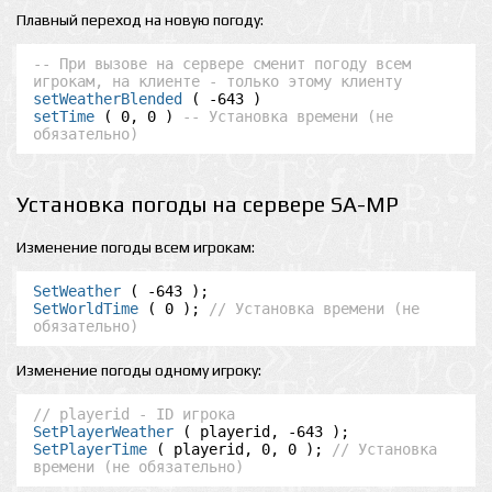
Плавный переход на новую погоду:
-- При вызове на сервере сменит погоду всем 
игрокам, на клиенте - только этому клиенту
setWeatherBlended
setTime
 ( 0, 0 ) 
-- Установка времени (не 
обязательно)
Установка погоды на сервере SA-MP
Изменение погоды всем игрокам:
SetWeather
SetWorldTime
 ( 0 ); 
// Установка времени (не 
обязательно)
Изменение погоды одному игроку:
// playerid - ID игрока
SetPlayerWeather
SetPlayerTime
 ( playerid, 0, 0 ); 
// Установка 
времени (не обязательно)