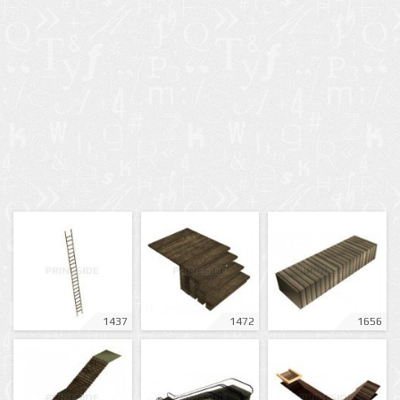
1437
1472
1656