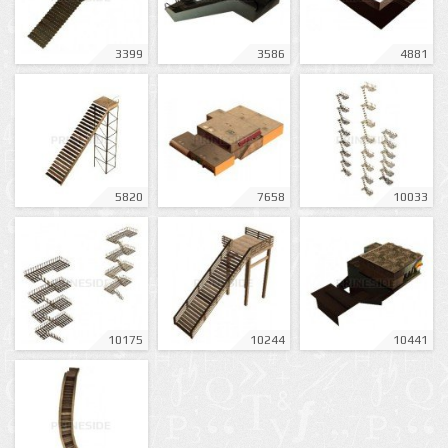
3399
3586
4881
5820
7658
10033
10175
10244
10441