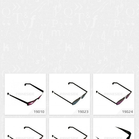
19010
19023
19024