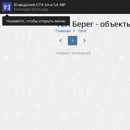
ID моделей GTA SA и SA-MP
Prineside DevTools
Нажмите, чтобы открыть меню
Тег: Берег - объек
Главная
Теги
1
Найдено 10 моделей