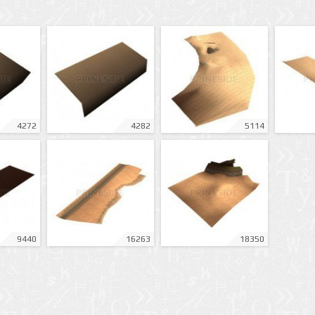
4272
4282
5114
9440
16263
18350