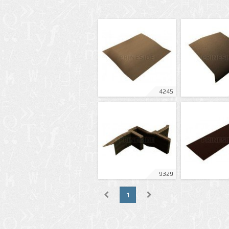
4245
9329
1