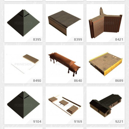
8395
8399
8421
8490
8640
8689
9104
9169
9221