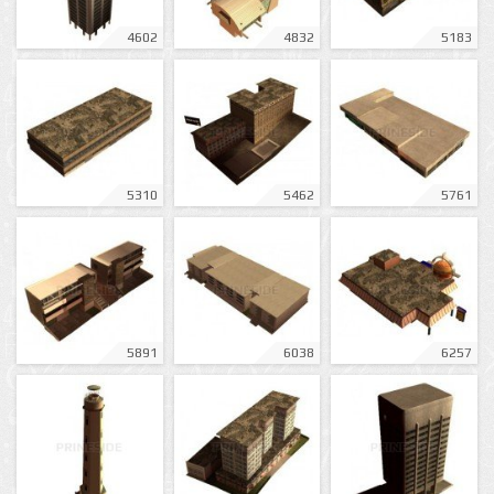
4602
4832
5183
5310
5462
5761
5891
6038
6257