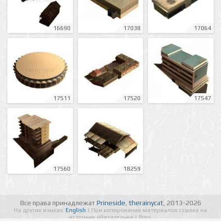
16690
17038
17064
17511
17520
17547
17560
18259
Все права принадлежат
Prineside
,
therainycat
, 2013-2026
На других языках:
English
| При копировании материалов ссылка на
источник обязательна | 8ms.