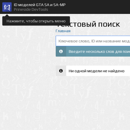
ID моделей GTA SA и SA-MP
Prineside DevTools
Нажмите, чтобы открыть меню
Текстовый поиск
Главная
Введите несколько слов для пои
Ни одной модели не найдено