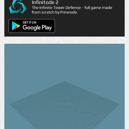
Infinitode 2
The Infinite Tower Defense - full game made
from scratch by Prineside.