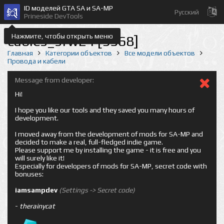
ID моделей GTA SA и SA-MP
Русский
Prineside DevTools
Нажмите, чтобы открыть меню
cables_sfw24 [9568]
Главная
Категории объектов
Все модели объектов
Провода и кабели
Message from developer:
Hi!
I hope you like our tools and they saved you many hours of
development.
I moved away from the development of mods for SA-MP and
decided to make a real, full-fledged indie game.
Please support me by installing the game - it is free and you
will surely like it!
Especially for developers of mods for SA-MP, secret code with
bonuses:
iamsampdev
(Settings -> Secret code)
-
therainycat