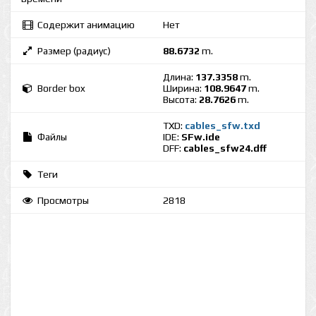
Содержит анимацию
Нет
Размер (радиус)
88.6732
m.
Длина:
137.3358
m.
Border box
Ширина:
108.9647
m.
Высота:
28.7626
m.
TXD:
cables_sfw.txd
Файлы
IDE:
SFw.ide
DFF:
cables_sfw24.dff
Теги
Просмотры
2818