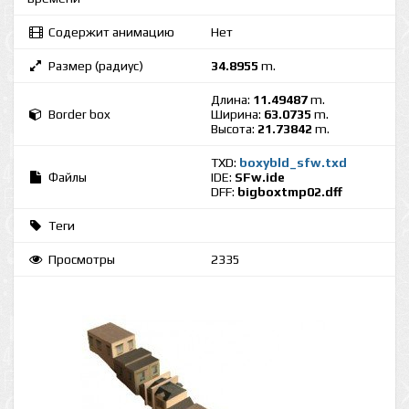
Содержит анимацию
Нет
Размер (радиус)
34.8955
m.
Длина:
11.49487
m.
Border box
Ширина:
63.0735
m.
Высота:
21.73842
m.
TXD:
boxybld_sfw.txd
Файлы
IDE:
SFw.ide
DFF:
bigboxtmp02.dff
Теги
Просмотры
2335