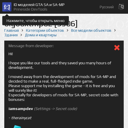
ID моделей GTA SA и SA-MP
Русский
Prineside DevTools
Нажмите, чтобы открыть меню
bigboxtmp02 [9506]
Главная
Категории объектов
Все модели объектов
Здания
Дома и квартиры
Message from developer:
Hi!
I hope you like our tools and they saved you many hours of
development.
I moved away from the development of mods for SA-MP and
decided to make a real, full-fledged indie game.
Please support me by installing the game - it is free and you
will surely like it!
Especially for developers of mods for SA-MP, secret code with
bonuses:
iamsampdev
(Settings -> Secret code)
-
therainycat