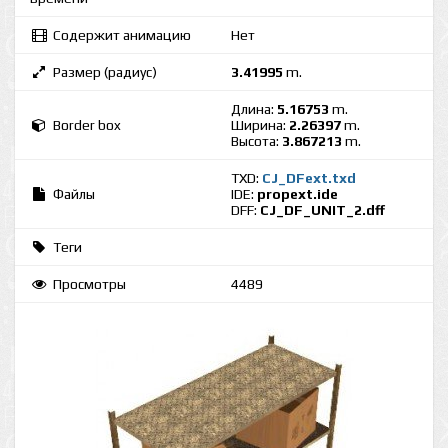
Содержит анимацию
Нет
Размер (радиус)
3.41995
m.
Длина:
5.16753
m.
Border box
Ширина:
2.26397
m.
Высота:
3.867213
m.
TXD:
CJ_DFext.txd
Файлы
IDE:
propext.ide
DFF:
CJ_DF_UNIT_2.dff
Теги
Просмотры
4489