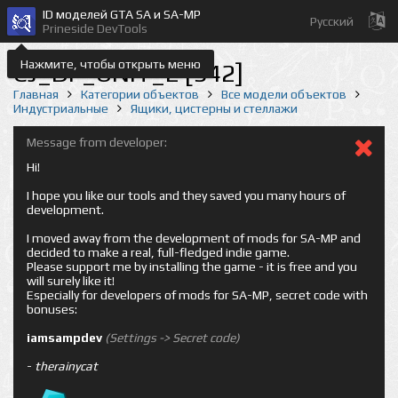
ID моделей GTA SA и SA-MP
Русский
Prineside DevTools
Нажмите, чтобы открыть меню
CJ_DF_UNIT_2 [942]
Главная
Категории объектов
Все модели объектов
Индустриальные
Ящики, цистерны и стеллажи
Message from developer:
Hi!
I hope you like our tools and they saved you many hours of
development.
I moved away from the development of mods for SA-MP and
decided to make a real, full-fledged indie game.
Please support me by installing the game - it is free and you
will surely like it!
Especially for developers of mods for SA-MP, secret code with
bonuses:
iamsampdev
(Settings -> Secret code)
-
therainycat