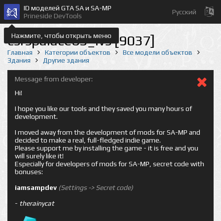
ID моделей GTA SA и SA-MP
Русский
Prineside DevTools
Нажмите, чтобы открыть меню
csrspalace03_lvs [9037]
Главная
Категории объектов
Все модели объектов
Здания
Другие здания
Message from developer:
Hi!
I hope you like our tools and they saved you many hours of
development.
I moved away from the development of mods for SA-MP and
decided to make a real, full-fledged indie game.
Please support me by installing the game - it is free and you
will surely like it!
Especially for developers of mods for SA-MP, secret code with
bonuses:
iamsampdev
(Settings -> Secret code)
-
therainycat