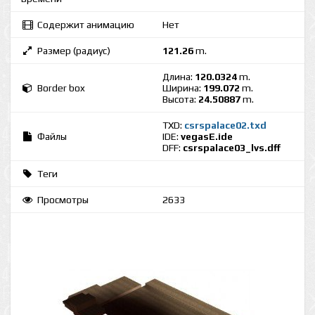
Содержит анимацию
Нет
Размер (радиус)
121.26
m.
Длина:
120.0324
m.
Border box
Ширина:
199.072
m.
Высота:
24.50887
m.
TXD:
csrspalace02.txd
Файлы
IDE:
vegasE.ide
DFF:
csrspalace03_lvs.dff
Теги
Просмотры
2633