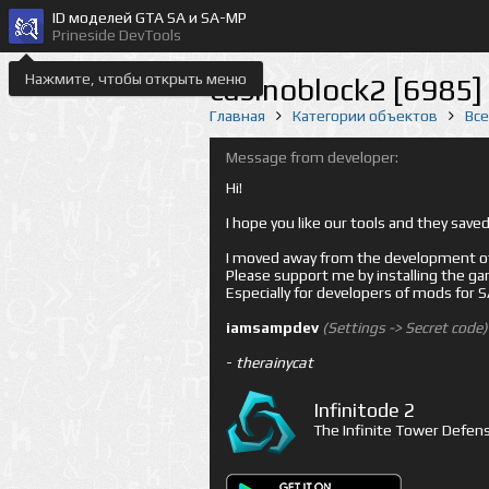
ID моделей GTA SA и SA-MP
Prineside DevTools
Нажмите, чтобы открыть меню
casinoblock2 [6985]
Главная
Категории объектов
Вс
Message from developer:
Hi!
I hope you like our tools and they sav
I moved away from the development of 
Please support me by installing the game 
Especially for developers of mods for
iamsampdev
(Settings -> Secret code)
-
therainycat
Infinitode 2
The Infinite Tower Defens