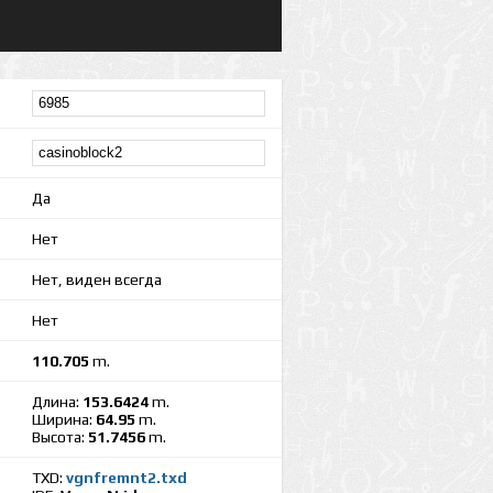
Да
Нет
Нет, виден всегда
Нет
110.705
m.
Длина:
153.6424
m.
Ширина:
64.95
m.
Высота:
51.7456
m.
TXD:
vgnfremnt2.txd