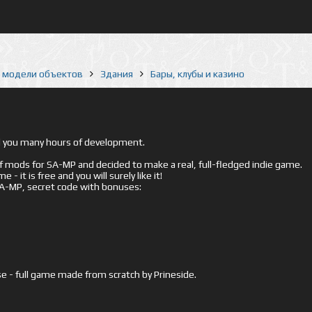
е модели объектов
Здания
Бары, клубы и казино
ed you many hours of development.
mods for SA-MP and decided to make a real, full-fledged indie game.
- it is free and you will surely like it!
 SA-MP, secret code with bonuses:
e - full game made from scratch by Prineside.