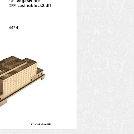
IDE:
VegasN.ide
DFF:
casinoblock2.dff
4454