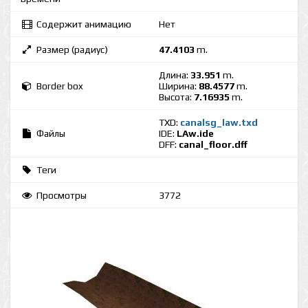
Содержит анимацию
Нет
Размер (радиус)
47.4103
m.
Длина:
33.951
m.
Border box
Ширина:
88.4577
m.
Высота:
7.16935
m.
TXD:
canalsg_law.txd
Файлы
IDE:
LAw.ide
DFF:
canal_floor.dff
Теги
Просмотры
3772