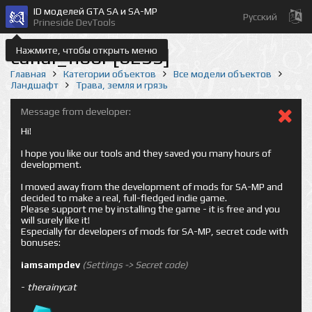
ID моделей GTA SA и SA-MP
Русский
Prineside DevTools
Нажмите, чтобы открыть меню
canal_floor [6233]
Главная
Категории объектов
Все модели объектов
Ландшафт
Трава, земля и грязь
Message from developer:
Hi!
I hope you like our tools and they saved you many hours of
development.
I moved away from the development of mods for SA-MP and
decided to make a real, full-fledged indie game.
Please support me by installing the game - it is free and you
will surely like it!
Especially for developers of mods for SA-MP, secret code with
bonuses:
iamsampdev
(Settings -> Secret code)
-
therainycat