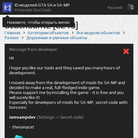
ID моделей GTA SA и SA-MP
Русский
Prineside DevTools
Нажмите, чтобы открыть меню
beachbunt2 [6210]
Главная
Категории объектов
Все модели объектов
Разное
Дорожные и уличные объекты
Message from developer:
Hi!
I hope you like our tools and they saved you many hours of
development.
I moved away from the development of mods for SA-MP and
decided to make a real, full-fledged indie game.
Please support me by installing the game - it is free and you
will surely like it!
Especially for developers of mods for SA-MP, secret code with
bonuses:
iamsampdev
(Settings -> Secret code)
-
therainycat