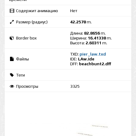
Содержит анимацию
Нет
Размер (радиус)
42.2578
m.
Длина:
82.8656
m.
Border box
Ширина:
16.41338
m.
Высота:
2.60311
m.
TXD:
pier_law.txd
Файлы
IDE:
LAw.ide
DFF:
beachbunt2.dff
Теги
Просмотры
3325