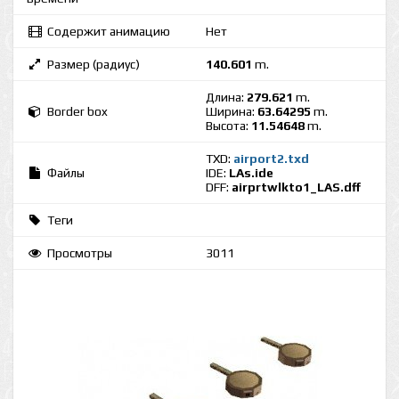
Содержит анимацию
Нет
Размер (радиус)
140.601
m.
Длина:
279.621
m.
Border box
Ширина:
63.64295
m.
Высота:
11.54648
m.
TXD:
airport2.txd
Файлы
IDE:
LAs.ide
DFF:
airprtwlkto1_LAS.dff
Теги
Просмотры
3011