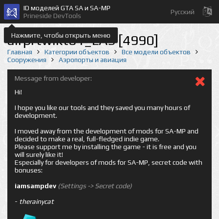
ID моделей GTA SA и SA-MP
Русский
Prineside DevTools
Нажмите, чтобы открыть меню
airprtwlkto1_LAS [4990]
Главная
Категории объектов
Все модели объектов
Сооружения
Аэропорты и авиация
Message from developer:
Hi!
I hope you like our tools and they saved you many hours of
development.
I moved away from the development of mods for SA-MP and
decided to make a real, full-fledged indie game.
Please support me by installing the game - it is free and you
will surely like it!
Especially for developers of mods for SA-MP, secret code with
bonuses:
iamsampdev
(Settings -> Secret code)
-
therainycat