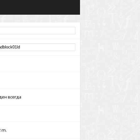
ден всегда
2
m.