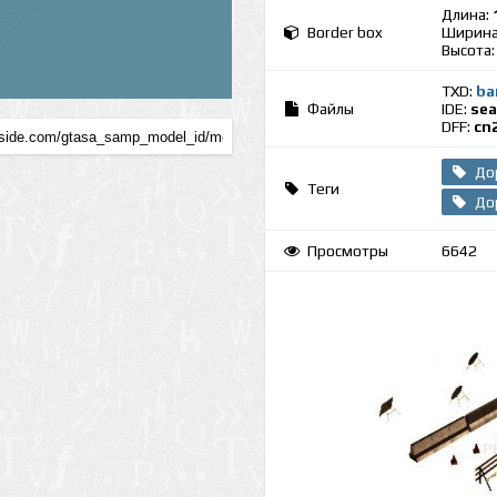
Длина:
Border box
Ширина
Высота
TXD:
ba
Файлы
IDE:
sea
DFF:
cn
До
Теги
До
Просмотры
6642