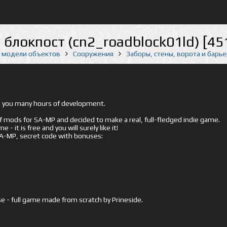
локпост (cn2_roadblock01ld) [45
е модели объектов
Сооружения
Заборы, стены, ворота и барь
ed you many hours of development.
mods for SA-MP and decided to make a real, full-fledged indie game.
- it is free and you will surely like it!
 SA-MP, secret code with bonuses:
e - full game made from scratch by Prineside.