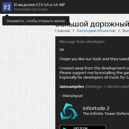
ID моделей GTA SA и SA-MP
Prineside DevTools
Нажмите, чтобы открыть меню
Большой дорожный б
Главная
Категории объектов
Вс
Message from developer:
Hi!
I hope you like our tools and they sav
I moved away from the development of 
Please support me by installing the game 
Especially for developers of mods for
iamsampdev
(Settings -> Secret code)
-
therainycat
Infinitode 2
The Infinite Tower Defens