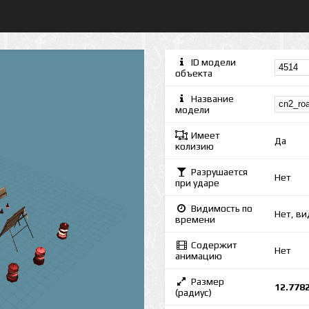
ID модели
объекта
Название
модели
Имеет
Да
колизию
Разрушается
Нет
при ударе
Видимость по
Нет, ви
времени
Содержит
Нет
анимацию
Размер
12.778
(радиус)