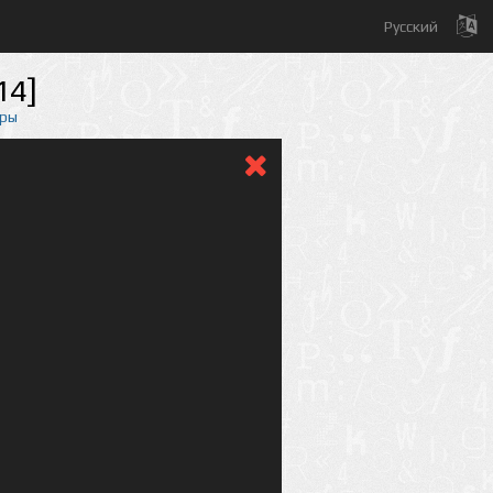
Русский
14]
еры