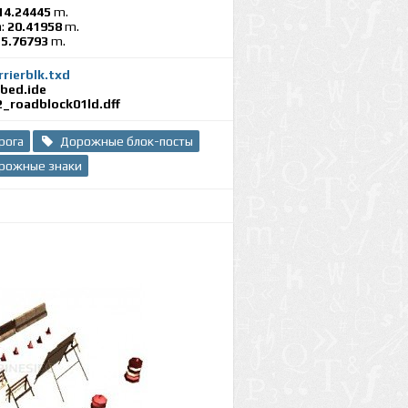
14.24445
m.
:
20.41958
m.
:
5.76793
m.
rrierblk.txd
bed.ide
2_roadblock01ld.dff
рога
Дорожные блок-посты
рожные знаки