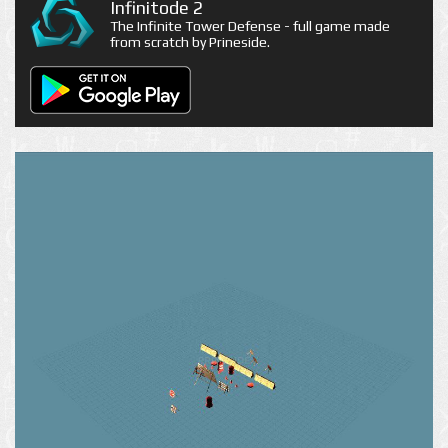
Infinitode 2
The Infinite Tower Defense - full game made
from scratch by Prineside.