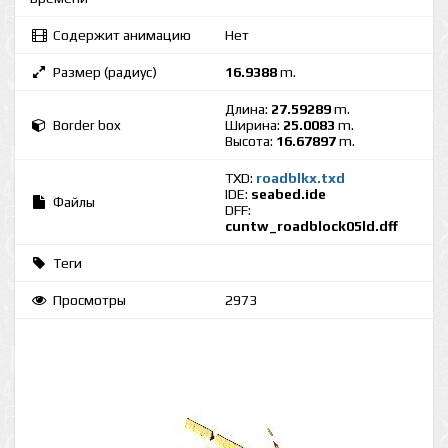
Содержит анимацию
Нет
Размер (радиус)
16.9388
m.
Длина:
27.59289
m.
Border box
Ширина:
25.0083
m.
Высота:
16.67897
m.
TXD:
roadblkx.txd
IDE:
seabed.ide
Файлы
DFF:
cuntw_roadblock05ld.dff
Теги
Просмотры
2973