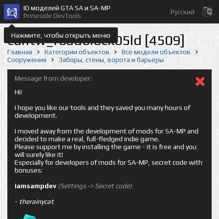
ID моделей GTA SA и SA-MP
Русский
Prineside DevTools
Нажмите, чтобы открыть меню
cuntw_roadblock05ld [4509]
Главная
Категории объектов
Все модели объектов
Сооружения
Заборы, стены, ворота и барьеры
Message from developer:
Hi!
I hope you like our tools and they saved you many hours of
development.
I moved away from the development of mods for SA-MP and
decided to make a real, full-fledged indie game.
Please support me by installing the game - it is free and you
will surely like it!
Especially for developers of mods for SA-MP, secret code with
bonuses:
iamsampdev
(Settings -> Secret code)
-
therainycat