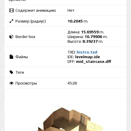
Содержит анимацию
Нет
Размер (радиус)
10.2045
m.
Длина:
15.69559
m.
Border box
Ширина:
10.79906
m.
Высота:
8.39237
m.
TXD:
bistro.txd
Файлы
IDE:
levelmap.ide
DFF:
mid_staircase.dff
Теги
Просмотры
4528