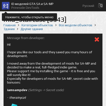
ID моделей GTA SA и SA-MP
Русский
Prineside DevTools
Нажмите, чтобы открыть меню
mid_staircase [3943]
Главная
Категории объектов
Все модели объектов
Здания
Другие здания
Message from developer:
Hi!
I hope you like our tools and they saved you many hours of
development.
I moved away from the development of mods for SA-MP and
decided to make a real, full-fledged indie game.
Please support me by installing the game - it is free and you
will surely like it!
Especially for developers of mods for SA-MP, secret code with
bonuses:
iamsampdev
(Settings -> Secret code)
-
therainycat