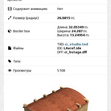
Содержит анимацию
Нет
Размер (радиус)
26.6815
m.
Длина:
32.05349
m.
Border box
Ширина:
24.287
m.
Высота:
13.24954
m.
TXD:
ci_studio.txd
Файлы
IDE:
LAxref.ide
DFF:
ci_bstage.dff
Теги
Просмотры
5108