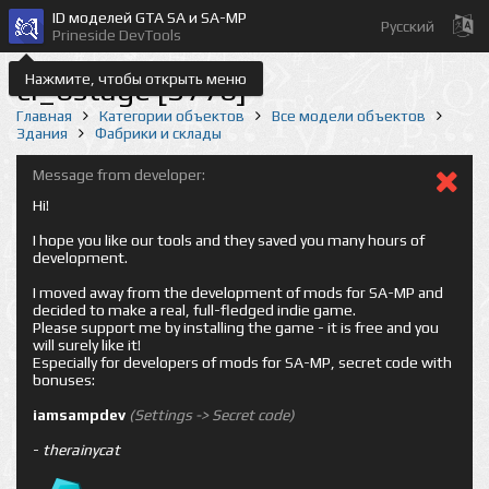
ID моделей GTA SA и SA-MP
Русский
Prineside DevTools
Нажмите, чтобы открыть меню
ci_bstage [3776]
Главная
Категории объектов
Все модели объектов
Здания
Фабрики и склады
Message from developer:
Hi!
I hope you like our tools and they saved you many hours of
development.
I moved away from the development of mods for SA-MP and
decided to make a real, full-fledged indie game.
Please support me by installing the game - it is free and you
will surely like it!
Especially for developers of mods for SA-MP, secret code with
bonuses:
iamsampdev
(Settings -> Secret code)
-
therainycat