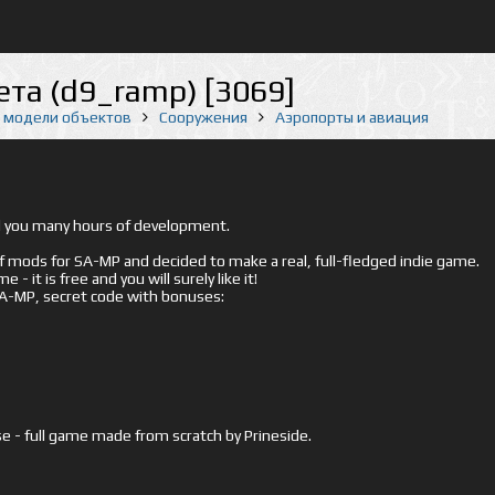
та (d9_ramp) [3069]
е модели объектов
Сооружения
Аэропорты и авиация
ed you many hours of development.
mods for SA-MP and decided to make a real, full-fledged indie game.
- it is free and you will surely like it!
 SA-MP, secret code with bonuses:
e - full game made from scratch by Prineside.