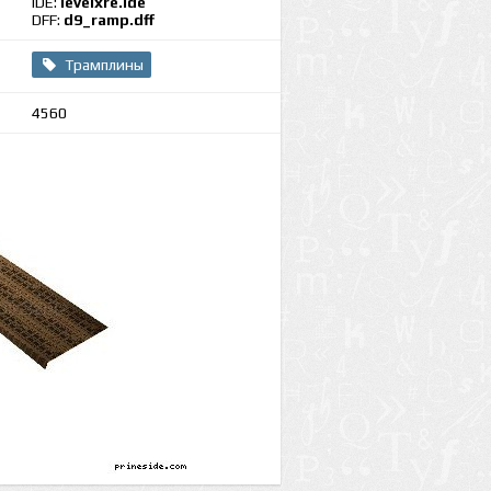
IDE:
levelxre.ide
DFF:
d9_ramp.dff
Трамплины
4560