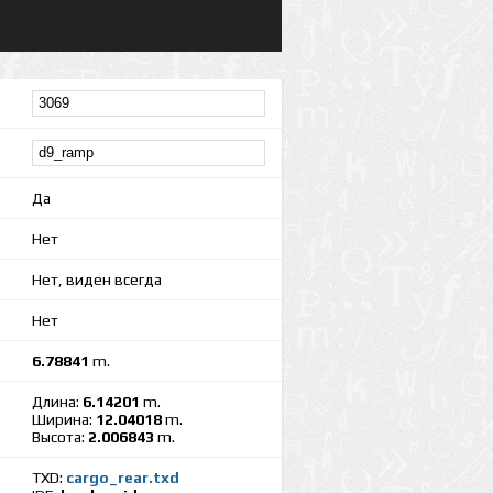
Да
Нет
Нет, виден всегда
Нет
6.78841
m.
Длина:
6.14201
m.
Ширина:
12.04018
m.
Высота:
2.006843
m.
TXD:
cargo_rear.txd