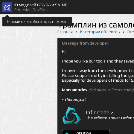
ID моделей GTA SA и SA-MP
Prineside DevTools
Нажмите, чтобы открыть меню
Трамплин из самоле
Главная
Категории объектов
Вс
Message from developer:
Hi!
I hope you like our tools and they sav
I moved away from the development of 
Please support me by installing the game 
Especially for developers of mods for
iamsampdev
(Settings -> Secret code)
-
therainycat
Infinitode 2
The Infinite Tower Defens