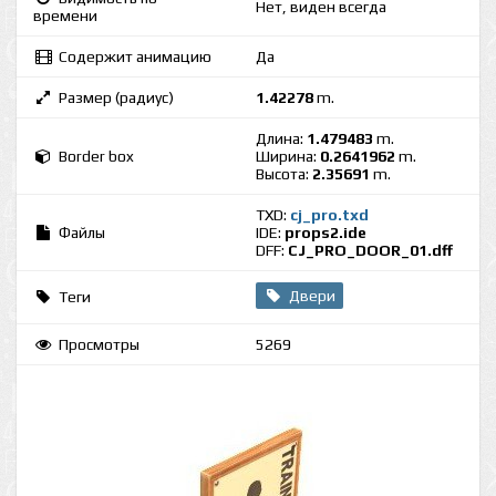
Нет, виден всегда
времени
Содержит анимацию
Да
Размер (радиус)
1.42278
m.
Длина:
1.479483
m.
Border box
Ширина:
0.2641962
m.
Высота:
2.35691
m.
TXD:
cj_pro.txd
Файлы
IDE:
props2.ide
DFF:
CJ_PRO_DOOR_01.dff
Двери
Теги
Просмотры
5269