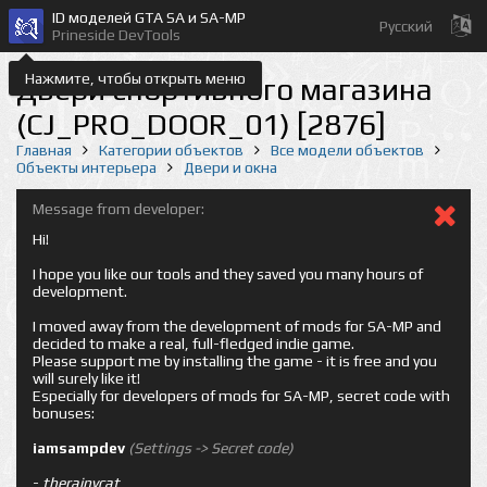
ID моделей GTA SA и SA-MP
Русский
Prineside DevTools
Нажмите, чтобы открыть меню
Двери спортивного магазина
(CJ_PRO_DOOR_01) [2876]
Главная
Категории объектов
Все модели объектов
Объекты интерьера
Двери и окна
Message from developer:
Hi!
I hope you like our tools and they saved you many hours of
development.
I moved away from the development of mods for SA-MP and
decided to make a real, full-fledged indie game.
Please support me by installing the game - it is free and you
will surely like it!
Especially for developers of mods for SA-MP, secret code with
bonuses:
iamsampdev
(Settings -> Secret code)
-
therainycat