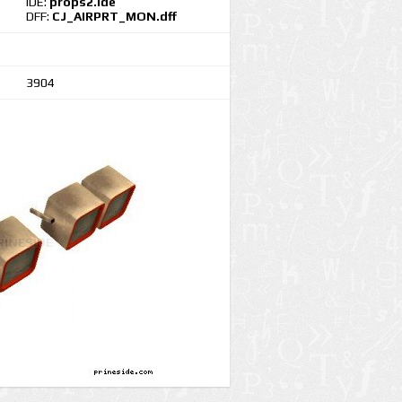
IDE:
props2.ide
DFF:
CJ_AIRPRT_MON.dff
3904