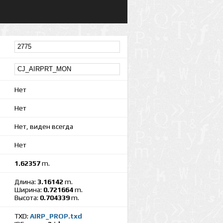
Нет
Нет
Нет, виден всегда
Нет
1.62357
m.
Длина:
3.16142
m.
Ширина:
0.721664
m.
Высота:
0.704339
m.
TXD:
AIRP_PROP.txd