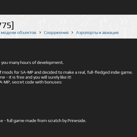
775]
е модели объектов
Сооружения
Аэропорты и авиация
ed you many hours of development.
mods for SA-MP and decided to make a real, full-fledged indie game.
- it is free and you will surely like it!
 SA-MP, secret code with bonuses:
e - full game made from scratch by Prineside.