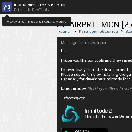
ID моделей GTA SA и SA-MP
Prineside DevTools
Нажмите, чтобы открыть меню
CJ_AIRPRT_MON [2
Главная
Категории объектов
Вс
Message from developer:
Hi!
I hope you like our tools and they sav
I moved away from the development of 
Please support me by installing the game 
Especially for developers of mods for
iamsampdev
(Settings -> Secret code)
-
therainycat
Infinitode 2
The Infinite Tower Defens