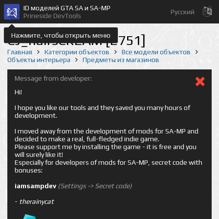
ID моделей GTA SA и SA-MP
Русский
Prineside DevTools
Нажмите, чтобы открыть меню
CJ_hairsCREAM [2751]
Главная
Категории объектов
Все модели объектов
Объекты интерьера
Предметы из магазинов
Message from developer:
Hi!
I hope you like our tools and they saved you many hours of
development.
I moved away from the development of mods for SA-MP and
decided to make a real, full-fledged indie game.
Please support me by installing the game - it is free and you
will surely like it!
Especially for developers of mods for SA-MP, secret code with
bonuses:
iamsampdev
(Settings -> Secret code)
-
therainycat