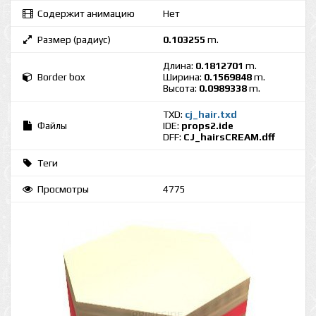
Содержит анимацию
Нет
Размер (радиус)
0.103255
m.
Длина:
0.1812701
m.
Border box
Ширина:
0.1569848
m.
Высота:
0.0989338
m.
TXD:
cj_hair.txd
Файлы
IDE:
props2.ide
DFF:
CJ_hairsCREAM.dff
Теги
Просмотры
4775