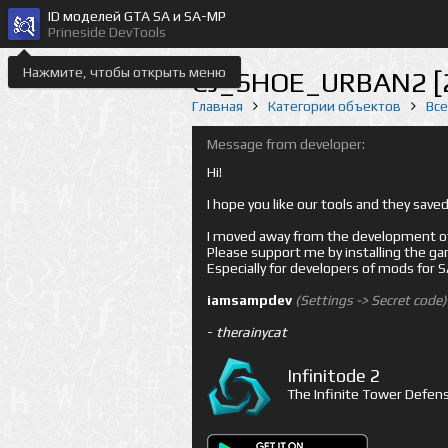
ID моделей GTA SA и SA-MP
Prineside DevTools
Нажмите, чтобы открыть меню
CJ_SHOE_URBAN2 [
Главная
Категории объектов
Вс
Message from developer:
Hi!
I hope you like our tools and they sav
I moved away from the development of 
Please support me by installing the game 
Especially for developers of mods for
iamsampdev
(Settings -> Secret code)
-
therainycat
Infinitode 2
The Infinite Tower Defens