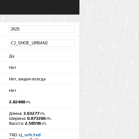
Да
Нет
Нет, виден всегда
Нет
2.82488
m.
Длина:
3.63277
m.
Ширина:
0.873266
m.
Высота:
2.58596
m.
TXD:
cj_urb.txd