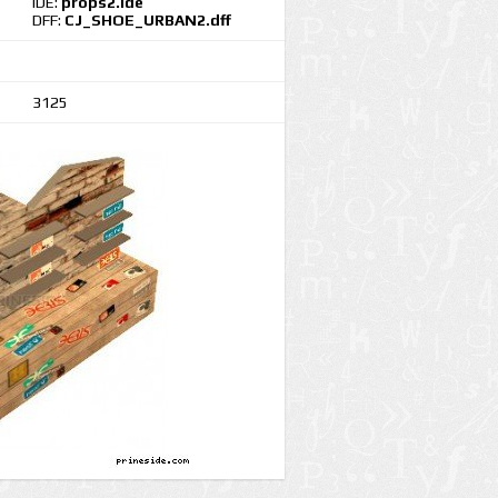
IDE:
props2.ide
DFF:
CJ_SHOE_URBAN2.dff
3125