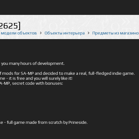
2625]
е модели объектов
Объекты интерьера
Предметы из магазино
ed you many hours of development.
mods for SA-MP and decided to make a real, full-fledged indie game.
- it is free and you will surely like it!
 SA-MP, secret code with bonuses:
e - full game made from scratch by Prineside.