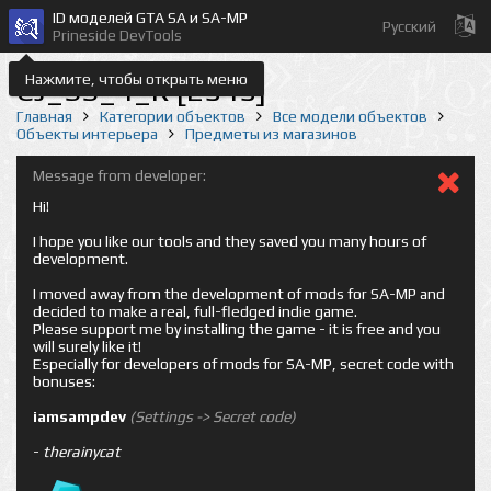
ID моделей GTA SA и SA-MP
Русский
Prineside DevTools
Нажмите, чтобы открыть меню
CJ_SS_4_R [2545]
Главная
Категории объектов
Все модели объектов
Объекты интерьера
Предметы из магазинов
Message from developer:
Hi!
I hope you like our tools and they saved you many hours of
development.
I moved away from the development of mods for SA-MP and
decided to make a real, full-fledged indie game.
Please support me by installing the game - it is free and you
will surely like it!
Especially for developers of mods for SA-MP, secret code with
bonuses:
iamsampdev
(Settings -> Secret code)
-
therainycat