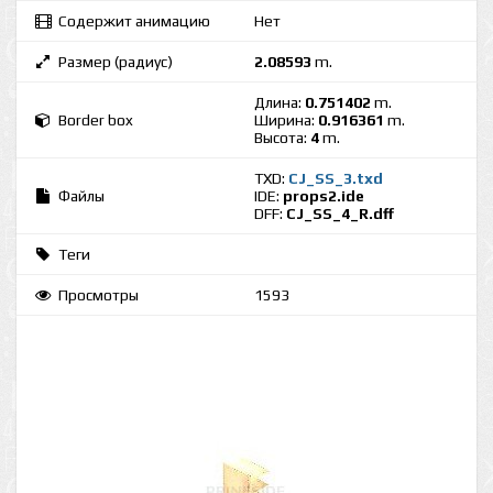
Содержит анимацию
Нет
Размер (радиус)
2.08593
m.
Длина:
0.751402
m.
Border box
Ширина:
0.916361
m.
Высота:
4
m.
TXD:
CJ_SS_3.txd
Файлы
IDE:
props2.ide
DFF:
CJ_SS_4_R.dff
Теги
Просмотры
1593