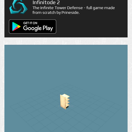
Infinitode 2
The Infinite Tower Defense - full game made
from scratch by Prineside.