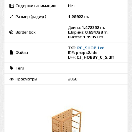
Содержит анимацию
Нет
Размер (радиус)
1.28922
m.
Длина:
1.472252
m.
Border box
Ширина:
0.694728
m.
Высота:
1.99953
m.
TXD:
RC_SHOP.txd
Файлы
IDE:
props2.ide
DFF:
CJ_HOBBY_C_5.dff
Теги
Просмотры
2060