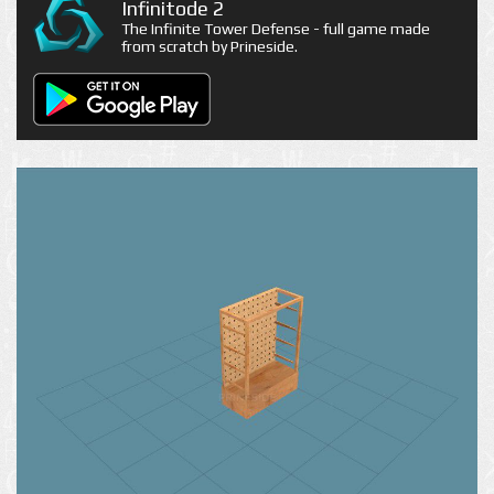
Infinitode 2
The Infinite Tower Defense - full game made
from scratch by Prineside.