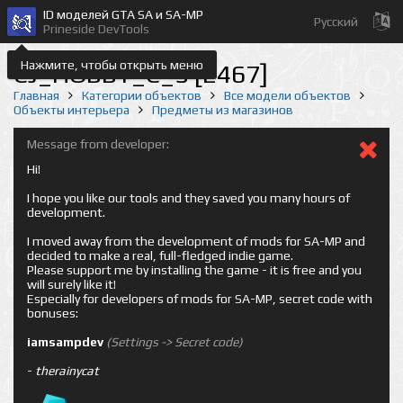
ID моделей GTA SA и SA-MP
Русский
Prineside DevTools
Нажмите, чтобы открыть меню
CJ_HOBBY_C_5 [2467]
Главная
Категории объектов
Все модели объектов
Объекты интерьера
Предметы из магазинов
Message from developer:
Hi!
I hope you like our tools and they saved you many hours of
development.
I moved away from the development of mods for SA-MP and
decided to make a real, full-fledged indie game.
Please support me by installing the game - it is free and you
will surely like it!
Especially for developers of mods for SA-MP, secret code with
bonuses:
iamsampdev
(Settings -> Secret code)
-
therainycat