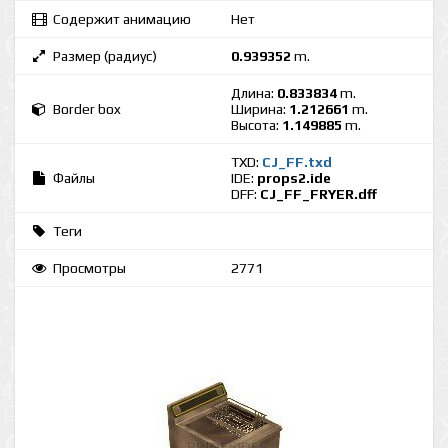
Содержит анимацию
Нет
Размер (радиус)
0.939352
m.
Длина:
0.833834
m.
Border box
Ширина:
1.212661
m.
Высота:
1.149885
m.
TXD:
CJ_FF.txd
Файлы
IDE:
props2.ide
DFF:
CJ_FF_FRYER.dff
Теги
Просмотры
2771