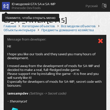
ID моделей GTA SA и SA-MP
Русский
Prineside DevTools
Нажмите, чтобы открыть меню
CJ_FF_FRYER [2415]
Главная
Категории объектов
Все модели объектов
Объекты интерьера
Предметы домашнего хозяйства
Message from developer:
Hi!
I hope you like our tools and they saved you many hours of
development.
I moved away from the development of mods for SA-MP and
decided to make a real, full-fledged indie game.
Please support me by installing the game - it is free and you
will surely like it!
Especially for developers of mods for SA-MP, secret code with
bonuses:
iamsampdev
(Settings -> Secret code)
-
therainycat