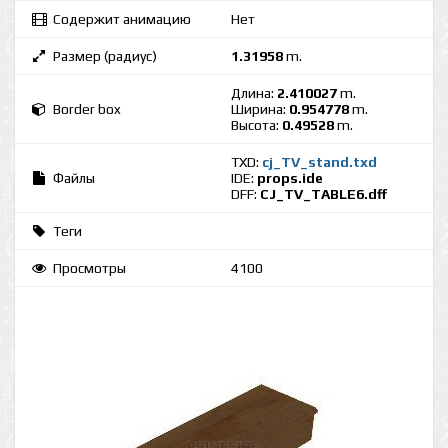
Содержит анимацию
Нет
Размер (радиус)
1.31958
m.
Длина:
2.410027
m.
Border box
Ширина:
0.954778
m.
Высота:
0.49528
m.
TXD:
cj_TV_stand.txd
Файлы
IDE:
props.ide
DFF:
CJ_TV_TABLE6.dff
Теги
Просмотры
4100