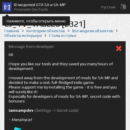
ID моделей GTA SA и SA-MP
Русский
Prineside DevTools
Нажмите, чтобы открыть меню
CJ_TV_TABLE6 [2321]
Главная
Категории объектов
Все модели объектов
Объекты интерьера
Столы и стулья
Message from developer:
Hi!
I hope you like our tools and they saved you many hours of
development.
I moved away from the development of mods for SA-MP and
decided to make a real, full-fledged indie game.
Please support me by installing the game - it is free and you
will surely like it!
Especially for developers of mods for SA-MP, secret code with
bonuses:
iamsampdev
(Settings -> Secret code)
-
therainycat