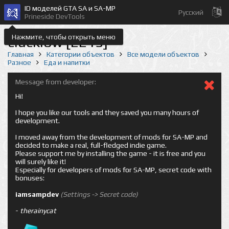
ID моделей GTA SA и SA-MP
Русский
Prineside DevTools
Нажмите, чтобы открыть меню
clucklow [2215]
Главная
Категории объектов
Все модели объектов
Разное
Еда и напитки
Message from developer:
Hi!
I hope you like our tools and they saved you many hours of
development.
I moved away from the development of mods for SA-MP and
decided to make a real, full-fledged indie game.
Please support me by installing the game - it is free and you
will surely like it!
Especially for developers of mods for SA-MP, secret code with
bonuses:
iamsampdev
(Settings -> Secret code)
-
therainycat