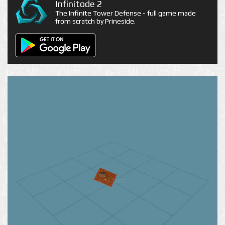
Infinitode 2
The Infinite Tower Defense - full game made
from scratch by Prineside.