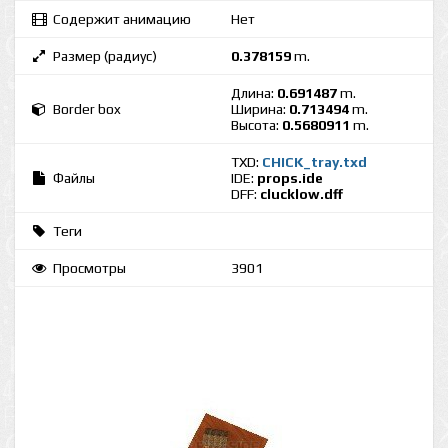
Содержит анимацию
Нет
Размер (радиус)
0.378159
m.
Длина:
0.691487
m.
Border box
Ширина:
0.713494
m.
Высота:
0.5680911
m.
TXD:
CHICK_tray.txd
Файлы
IDE:
props.ide
DFF:
clucklow.dff
Теги
Просмотры
3901