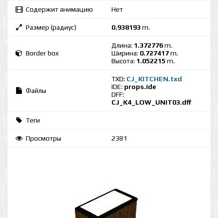
Содержит анимацию
Нет
Размер (радиус)
0.938193
m.
Длина:
1.372776
m.
Border box
Ширина:
0.727417
m.
Высота:
1.052215
m.
TXD:
CJ_KITCHEN.txd
IDE:
props.ide
Файлы
DFF:
CJ_K4_LOW_UNIT03.dff
Теги
Просмотры
2381