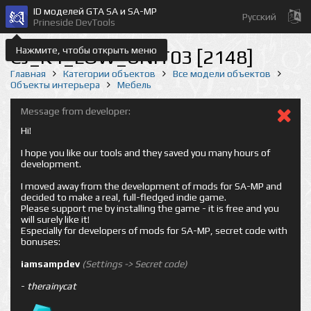
ID моделей GTA SA и SA-MP
Русский
Prineside DevTools
Нажмите, чтобы открыть меню
CJ_K4_LOW_UNIT03 [2148]
Главная
Категории объектов
Все модели объектов
Объекты интерьера
Мебель
Message from developer:
Hi!
I hope you like our tools and they saved you many hours of
development.
I moved away from the development of mods for SA-MP and
decided to make a real, full-fledged indie game.
Please support me by installing the game - it is free and you
will surely like it!
Especially for developers of mods for SA-MP, secret code with
bonuses:
iamsampdev
(Settings -> Secret code)
-
therainycat