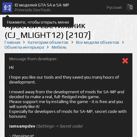
ID моделей GTA SA и SA-MP
Русский
Prineside DevTools
Нажмите, чтобы открыть меню
Простой светильник
(CJ_MLIGHT12) [2107]
Главная
Категории объектов
Все модели объектов
Объекты интерьера
Мебель
Message from developer:
Hi!
I hope you like our tools and they saved you many hours of
development.
I moved away from the development of mods for SA-MP and
decided to make a real, full-fledged indie game.
Please support me by installing the game - it is free and you
will surely like it!
Especially for developers of mods for SA-MP, secret code with
bonuses:
iamsampdev
(Settings -> Secret code)
-
therainycat