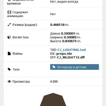
Нет, виден всегда
времени
Содержит
Нет
анимацию
Размер (радиус)
0.466518
m.
Длина:
0.300001
m.
Border box
Ширина:
0.30089
m.
Высота:
0.830673
m.
TXD:
CJ_LIGHTING.txd
Файлы
IDE:
props.ide
DFF:
CJ_MLIGHT12.dff
Интерьер и детали
Теги
интерьера
Просмотры
4388